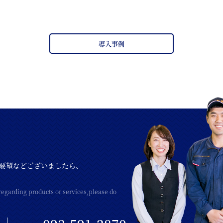
導入事例
要望などございましたら、
regarding products or services,please do