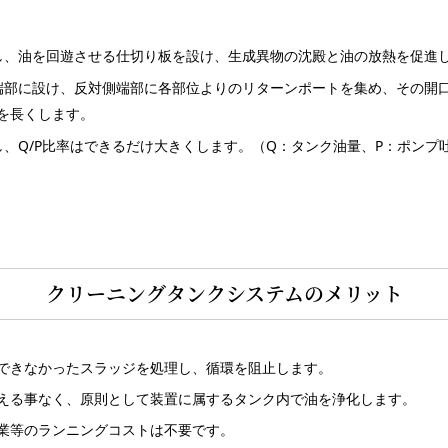
し、油を回遊させる仕切り板を設け、生成異物の沈殿と油の放熱を促進
端部に設け、反対側端部に各部位よりのリターンポートを集め、その開
を長くします。
、Q/P比率はできるだけ大きくします。（Q：タンク油量、P：ポンプ
クリーニングタンクシステムのメリット
できなかったスラッジを処理し、循環を阻止します。
える事なく、原則として装置に属するタンク内で油を浄化します。
業等のランニングコストは不要です。