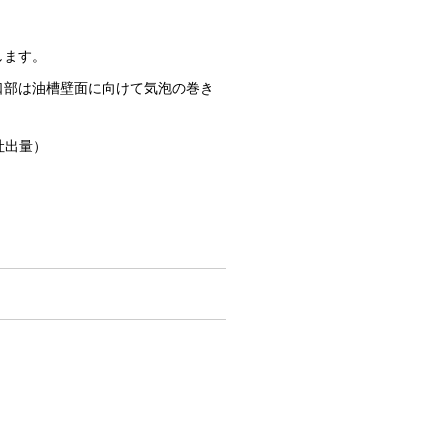
します。
口部は油槽壁面に向けて気泡の巻き
吐出量）