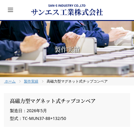
Toggle
navigation
製作実績
ホーム
製作実績
高磁力型マグネット式チップコンベア
高磁力型マグネット式チップコンベア
製造日：2026年5月
型式：TC-MUN37-88+132/50