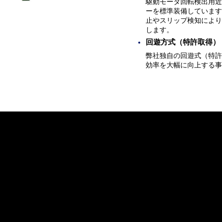
駆動モータ回転検出用近
ーを標準装備しています
止やスリップ検知により
します。
回遊方式（特許取得）
弊社独自の回遊式（特許
効率を大幅に向上する事