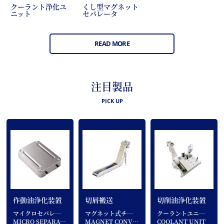
クーラント浄化ユ
くし型マグネット
ニット
セパレータ
READ MORE
注目製品
PICK UP
作動油浄化装置
切屑搬送
切削油浄化装置
マイクロセパレータ
マグネット式チップコンベア
クーラントユニット
MICRO SEPARATOR
MAGNET CONVEYOR
COOLANT UNIT